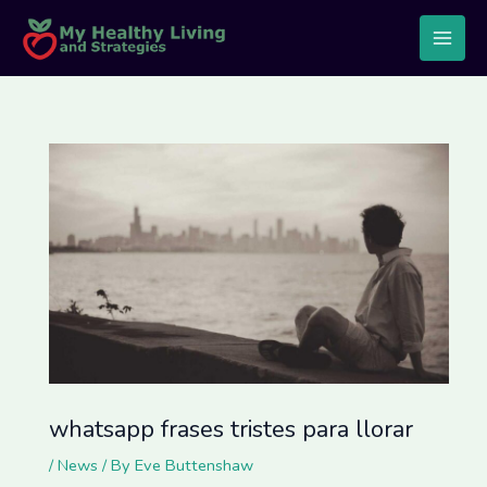
Skip
Post
Main
to
navigation
Men
content
whatsapp frases tristes para llorar
/
News
/ By
Eve Buttenshaw