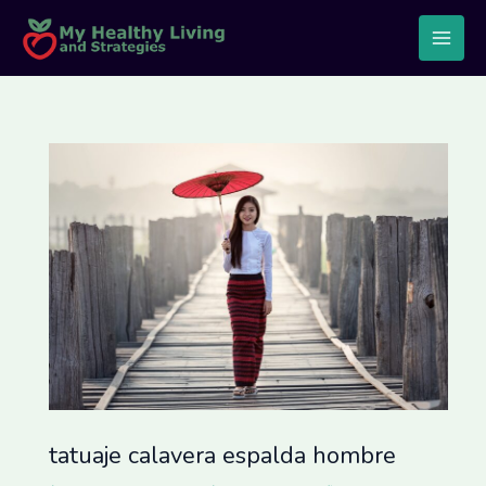
Skip
Post
Main
to
navigation
Men
content
tatuaje calavera espalda hombre