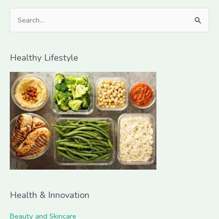
S
e
a
Healthy Lifestyle
r
c
h
f
o
r
:
Health & Innovation
Beauty and Skincare