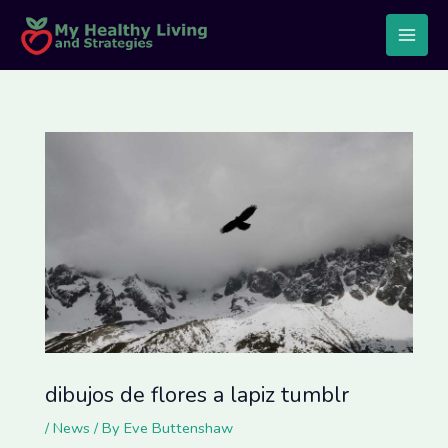
Skip
Post
Main
to
navigation
Men
content
dibujos de flores a lapiz tumblr
/
News
/ By
Eve Buttenshaw